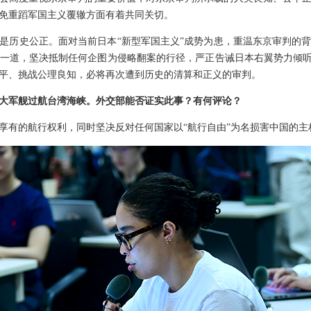
免重蹈军国主义覆辙方面有着共同关切。
是历史公正。面对当前日本“新型军国主义”成势为患，重温东京审判的
一道，坚决抵制任何企图为侵略翻案的行径，严正告诫日本右翼势力倾听
平、挑战公理良知，必将再次遭到历史的清算和正义的审判。
大军舰过航台湾海峡。外交部能否证实此事？有何评论？
享有的航行权利，同时坚决反对任何国家以“航行自由”为名损害中国的主