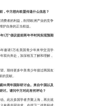
前，中方想向欧盟传递什么信息？
洲消费者的利益，削弱欧洲产业的竞争
维护自身的正当权益。
年5万”倡议提前两年半时间实现预期
“5年邀请5万名美国青少年来华交流学
少年双向奔赴，加深相互了解和理解，
希望。期待更多中美青少年接过两国友
新的贡献。
庭80周年国际研讨会。来自中国以及
研讨。请问中方对此有何评论？
活动。此次多国学者齐聚上海，再次就
正义有着共同追求，在捍卫二战胜利成