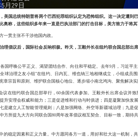
，美国总统特朗普将两个巴西犯罪组织认定为恐怖组织。这一决定遭到
比奥称，这些组织多年来一直是巴执法部门的打击目标，美方致力于将其
方一贯主张不干涉他国内政。
治理倡议后，国际社会反响积极。昨天，王毅外长在纽约联合国总部出席
各国呼唤公平正义、渴望团结合作、向往和平稳定。去年9月，习近平
。“全球治理之友小组”在纽约、日内瓦、维也纳三地相继成立，小组成员
宪章宗旨和原则、维护联合国核心地位、逐步缩小南北鸿沟、聚焦解决实
组”会议在纽约联合国总部举行，60余国代表参加。王毅外长出席会议并
提升安理会权威和能力；三是促进维和行动与时俱进；四是凝聚加快发
七是建立人工智能管理规则；八是加强网络、外空等新疆域治理；九是
中方所提九大方向同联合国80周年改革倡议相互契合、目标一致，期待
界中的稳定因素和正义力量。中方愿同各方一道，用好和壮大这一机制，