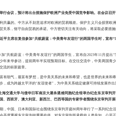
举行会议，预计将出台措施保护欧洲产业免受中国竞争影响。在会议召开
利共赢的。中方从不刻意追求对欧洲的贸易顺差。保护主义只会损害欧
贸关系，恪守自由贸易的承诺。中方密切关注有关动向，将采取必要措施
近平主席在复信参加“共航蔚蓝：中美青年友谊行”的两国学生时，宣布“5
加“共航蔚蓝：中美青年友谊行”的两国学生，宣布自2023年11月提出
青少年来华参访，提前两年半实现预期目标。在交往交流中，中美两国青
交流的崭新篇章。
富有朝气，最富有梦想，是中美关系的未来和希望，也是世界的未来和
步，成为跨越太平洋的“友谊使者”，为中美关系稳定健康可持续发展作出
日，上海交通大学与侵华日军南京大屠杀遇难同胞纪念馆举办纪念东京审判开
国、西班牙、澳大利亚、新西兰、巴西等国的专家学者围绕东京审判开展
期，中国、日本和国际社会围绕东京审判开庭80周年举行了一系列纪念
会高度重视东京审判的重要价值，对东京审判所承载的人类良知、公平