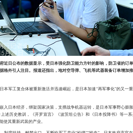
府近日公布的数据显示，受日本强化防卫能力方针的影响，防卫省的订单额在
据格外引人注目。报道还指出，地对空导弹、飞机等武器装备订单增加
日本军工复合体被重新激活并迅速崛起，是日本加速“再军事化”的又一
嵌入日本经济，绑架国家决策，支撑战争机器运转，是日本军事野心膨
于上述历史教训，《开罗宣言》《波茨坦公告》和《日本投降书》等一系
能使其重新武装的产业。
、制度扶持、解禁出口，不断给军工产业“松绑”“输血”，日本政府高官