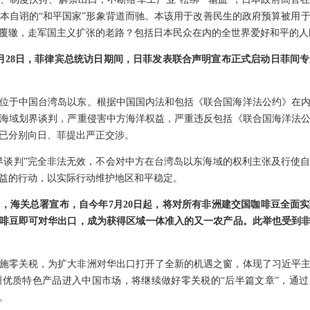
本自诩的“和平国家”形象背道而驰。本该用于改善民生的政府预算被用
覆辙，走军国主义扩张的老路？包括日本民众在内的全世界爱好和平的人
月28日，菲律宾总统访日期间，日菲发表联合声明宣布正式启动日菲间
位于中国台湾岛以东。根据中国国内法和包括《联合国海洋法公约》在
海域划界谈判，严重侵害中方海洋权益，严重违反包括《联合国海洋法
已分别向日、菲提出严正交涉。
界谈判”完全非法无效，不会对中方在台湾岛以东海域的权利主张及行使
益的行动，以实际行动维护地区和平稳定。
，海关总署宣布，自今年7月20日起，将对所有非洲建交国咖啡豆全面实现
咖啡豆即可对华出口，成为获得区域一体准入的又一农产品。此举也受到
实施零关税，为扩大非洲对华出口打开了全新的机遇之窗，体现了习近平
优质特色产品进入中国市场，将继续做好零关税的“后半篇文章”，通过
。