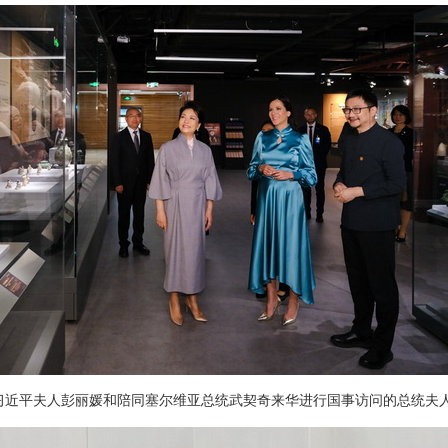
家主席习近平夫人彭丽媛和陪同塞尔维亚总统武契奇来华进行国事访问的总统