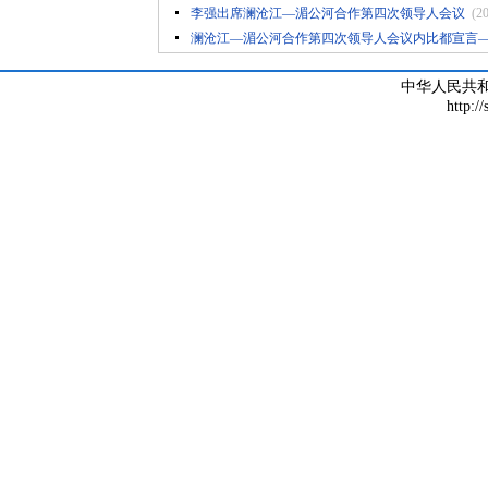
李强出席澜沧江—湄公河合作第四次领导人会议
(2
澜沧江—湄公河合作第四次领导人会议内比都宣言—
中华人民共
http:/