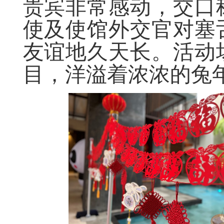
贵宾非常感动，交口
使及使馆外交官对塞
友谊地久天长。活动
目，洋溢着浓浓的兔