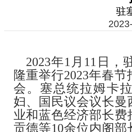
驻
2023-
2023
年
1
月
11
日，
隆重举行
2023
年春节
会。塞总统拉姆卡
妇、国民议会议长曼
业和蓝色经济部长费
贡德等
10
余位内阁部