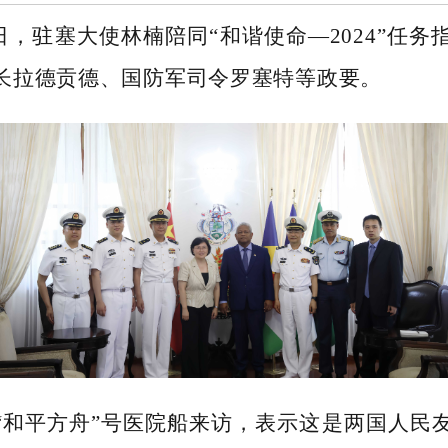
、8日，驻塞大使林楠陪同“和谐使命—2024”任
长拉德贡德、国防军司令罗塞特等政要。
“和平方舟”号医院船来访，表示这是两国人民