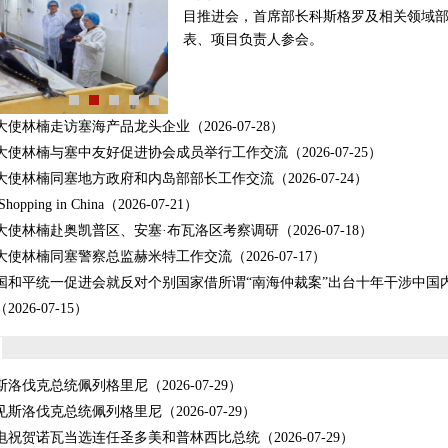
目推进会，首席部长科斯格罗及相关领域
表、项目负责人参会。
大使林楠走访塞海产品龙头企业
（2026-07-28）
大使林楠与塞中友好促进协会成员举行工作交流
（2026-07-25）
大使林楠同塞地方政府和内岛部部长工作交流
（2026-07-24）
pping in China
（2026-07-21）
大使林楠赴奥凯普区、安塞·布瓦洛区考察调研
（2026-07-18）
大使林楠同塞警察总监赫米特工作交流
（2026-07-17）
国和平统一促进会就反对个别国家借所谓“南海仲裁案”出台十年干涉中国
（2026-07-15）
斯洛伐克总统佩列格里尼
（2026-07-29）
见斯洛伐克总统佩列格里尼
（2026-07-29）
电祝贺诺瓦当选连任圣多美和普林西比总统
（2026-07-29）