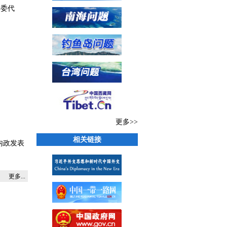
部委代
更多>>
相关链接
内政发表
更多...