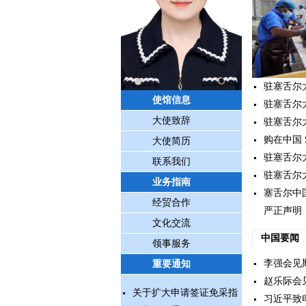
驻塞舌尔
使馆信息
驻塞舌尔
大使致辞
驻塞舌尔
购在中国 Sho
大使简历
驻塞舌尔
联系我们
驻塞舌尔
业务指南
塞舌尔中
经贸合作
严正声明
文化交流
中国要闻
领事服务
李强会见
重要通知
赵乐际会
关于扩大申请签证免采指
习近平致