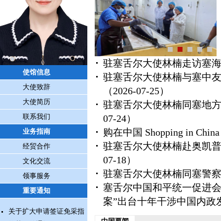
驻塞舌尔大使林楠走访塞
使馆信息
驻塞舌尔大使林楠与塞中
大使致辞
（2026-07-25）
大使简历
驻塞舌尔大使林楠同塞地
联系我们
07-24）
购在中国 Shopping in China
业务指南
驻塞舌尔大使林楠赴奥凯普
经贸合作
07-18）
文化交流
驻塞舌尔大使林楠同塞警
领事服务
塞舌尔中国和平统一促进会
重要通知
案”出台十年干涉中国内政
关于扩大申请签证免采指