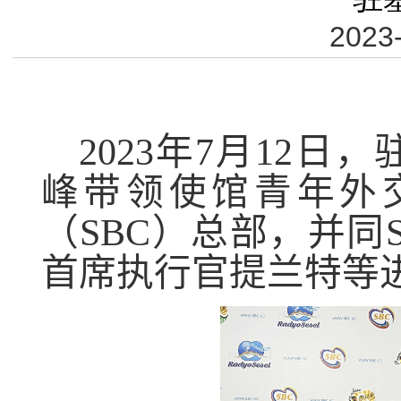
2023-
2023
年
7
月
12
日，
峰带领使馆青年外
（
SBC
）总部，并同
首席执行官提兰特等